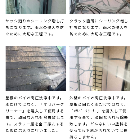
サッシ廻りのシーリング増し打
クラック箇所にシーリング増し
ちになります。雨水の侵入を防
打ちになります。雨水の侵入を
ぐために大切な工程です。
防ぐために大切な工程です。
屋根のバイオ高圧洗浄中です。
外壁のバイオ高圧洗浄中です。
水だけではなく、「オリバーク
屋根と同じく水だけではなく、
リーナー」を混入して使用する
「ｵﾘﾊﾞｰｸﾘｰﾅｰ」を混入して使
事で、頑固な汚れも除去致しま
用する事で、頑固な汚れも除去
す。スラリー層を全て撤去する
致します。どんなにいい塗料を
ために念入りに行いました。
使っても下地が汚れていては長
持ちしません。