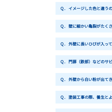
Q.
イメージした色と違う
Q.
壁に細かい亀裂がたく
Q.
外壁に長いひびが入っ
Q.
門扉（鉄部）などのサ
Q.
外壁から白い粉が出て
Q.
塗装工事の際、養生と