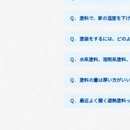
Q.
塗料で、家の温度を下
Q.
塗装をするには、どの
Q.
水系塗料、溶剤系塗料
Q.
塗料の量は厚い方がい
Q.
最近よく聞く遮熱塗料